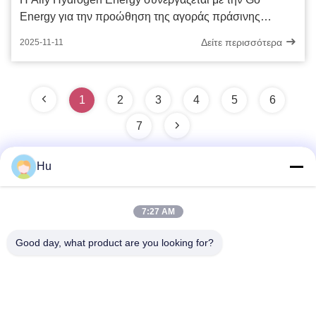
Energy για την προώθηση της αγοράς πράσινης
αμμωνίας στην Ευρώπη
Δείτε περισσότερα
2025-11-11
1
2
3
4
5
6
7
Hu
Γρήγορη επικοινωνία
7:27 AM
Διεύθυνση
Good day, what product are you looking for?
201#, δρόμος Changcheng, Chengdu, Sichuan
Τηλεφώνημα
86-28-62590080-8126