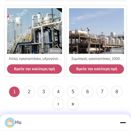
Βίντεο
Βίντεο
Απλές εγκαταστάσεις υδρογόνου
Συμπαγείς εγκαταστάσεις 20000
διαμόρφωσης από τη μικρή
Nm3/H υδρογόνου μεθανόλης
Βρείτε την καλύτερη τιμή
Βρείτε την καλύτερη τιμή
κατανάλωση ενέργειας μεθανόλης
3.3MpaG
1
2
3
4
5
6
7
8
Hu