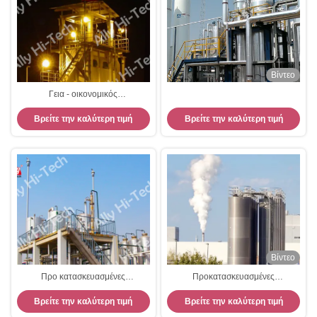
Βίντεο
Γεια - οικονομικός
ανασχηματισμός μεθανίου ατμού
Βρείτε την καλύτερη τιμή
Βρείτε την καλύτερη τιμή
γεννητριών αέριου υδρογόνου
τεχνολογίας
Βίντεο
Προ κατασκευασμένες
Προκατασκευασμένες
εγκαταστάσεις υδρογόνου
εγκαταστάσεις υδρογόνου 99,6%
Βρείτε την καλύτερη τιμή
Βρείτε την καλύτερη τιμή
ολισθήσεων από τη μεθανόλη
από τη μεθανόλη
καμία περιβαλλοντική ρύπανση