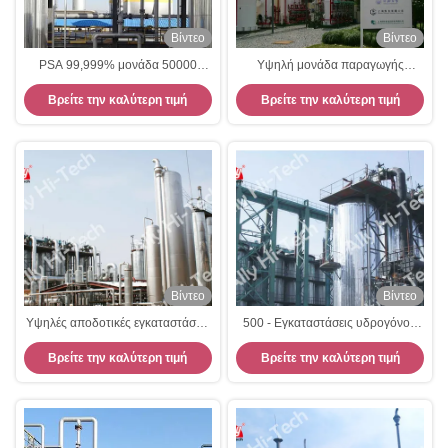
Βίντεο
Βίντεο
PSA 99,999% μονάδα 50000
Υψηλή μονάδα παραγωγής
Nm3/H παραγωγής υδρογόνου
υδρογόνου καθαρισμού
Βρείτε την καλύτερη τιμή
Βρείτε την καλύτερη τιμή
Βίντεο
Βίντεο
Υψηλές αποδοτικές εγκαταστάσεις
500 - Εγκαταστάσεις υδρογόνου
υδρογόνου PSA, μονάδα
ικανότητας PSA 50000 Nm3/H,
Βρείτε την καλύτερη τιμή
Βρείτε την καλύτερη τιμή
αποκατάστασης υδρογόνου από
μονάδα καθαρισμού υδρογόνου
το αέριο φούρνων κοκ