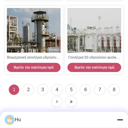
Βίντεο
Βιομηχανική γεννήτρια υδρογόνου
Γεννήτρια 50 υδρογόνου φυσικού
μέσης κλίμακας από SMR 600
αερίου παραγωγή Nm3/h από το
Βρείτε την καλύτερη τιμή
Βρείτε την καλύτερη τιμή
Nm3/H - 3000 Nm3/H
συμπαγές ίχνος SMR
1
2
3
4
5
6
7
8
Hu