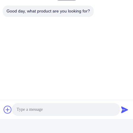
Good day, what product are you looking for?
Ετικέτες:
Γεννήτρια Υδρογόνου Μικροϋπολογιστών
Γεννήτρια Υδρογόνου Εργαστηρίων
Μικρή Γεννήτρια Υδρογόνου
Γρήγορη επικοινωνία
Διεύθυνση
201#, δρόμος Changcheng, Chengdu, Sichuan