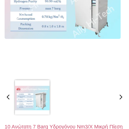
10 Ανώτατη 7 Barg Υδρογόνου Nm3/Χ Μικρή Πίεση