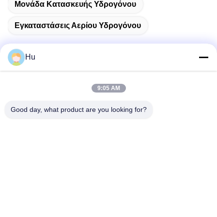
Μονάδα Κατασκευής Υδρογόνου
Εγκαταστάσεις Αερίου Υδρογόνου
Hu
Γρήγορη επικοινωνία
9:05 AM
Διεύθυνση
Good day, what product are you looking for?
201#, δρόμος Changcheng, Chengdu, Sichuan
Τηλεφώνημα
86-28-62590080-8126
Ηλεκτρονικό
robb.hu@allygas.com