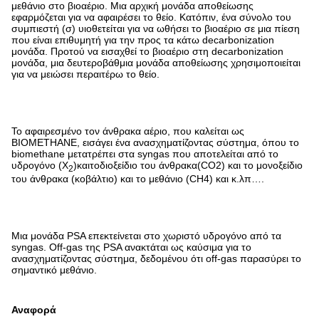
μεθάνιο στο βιοαέριο. Μια αρχική μονάδα αποθείωσης
εφαρμόζεται για να αφαιρέσει το θείο. Κατόπιν, ένα σύνολο του
συμπιεστή (σ) υιοθετείται για να ωθήσει το βιοαέριο σε μια πίεση
που είναι επιθυμητή για την προς τα κάτω decarbonization
μονάδα. Προτού να εισαχθεί το βιοαέριο στη decarbonization
μονάδα, μια δευτεροβάθμια μονάδα αποθείωσης χρησιμοποιείται
για να μειώσει περαιτέρω το θείο.
Το αφαιρεσμένο τον άνθρακα αέριο, που καλείται ως
BIOMETHANE, εισάγει ένα ανασχηματίζοντας σύστημα, όπου το
biomethane μετατρέπει στα syngas που αποτελείται από το
υδρογόνο (Χ
)καιτοδιοξείδιο του άνθρακα(CO2) και το μονοξείδιο
2
του άνθρακα (κοβάλτιο) και το μεθάνιο (CH4) και κ.λπ….
Μια μονάδα PSA επεκτείνεται στο χωριστό υδρογόνο από τα
syngas. Off-gas της PSA ανακτάται ως καύσιμα για το
ανασχηματίζοντας σύστημα, δεδομένου ότι off-gas παρασύρει το
σημαντικό μεθάνιο.
Αναφορά