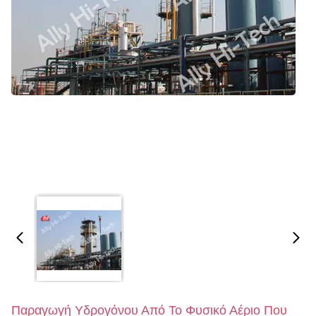
Παραγωγή Υδρογόνου Από Το Φυσικό Αέριο Που