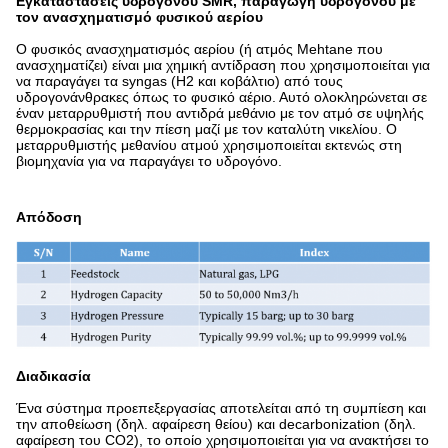
Εγκαταστάσεις υδρογόνου SMR, παραγωγή υδρογόνου με
τον ανασχηματισμό φυσικού αερίου
Ο φυσικός ανασχηματισμός αερίου (ή ατμός Mehtane που
ανασχηματίζει) είναι μια χημική αντίδραση που χρησιμοποιείται για
να παραγάγει τα syngas (H2 και κοβάλτιο) από τους
υδρογονάνθρακες όπως το φυσικό αέριο. Αυτό ολοκληρώνεται σε
έναν μεταρρυθμιστή που αντιδρά μεθάνιο με τον ατμό σε υψηλής
θερμοκρασίας και την πίεση μαζί με τον καταλύτη νικελίου. Ο
μεταρρυθμιστής μεθανίου ατμού χρησιμοποιείται εκτενώς στη
βιομηχανία για να παραγάγει το υδρογόνο.
Απόδοση
Διαδικασία
Ένα σύστημα προεπεξεργασίας αποτελείται από τη συμπίεση και
την αποθείωση (δηλ. αφαίρεση θείου) και decarbonization (δηλ.
αφαίρεση του CO2), το οποίο χρησιμοποιείται για να ανακτήσει το