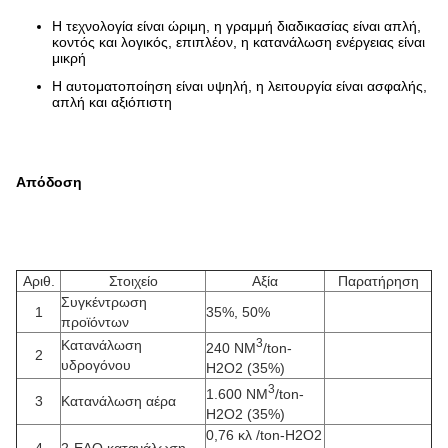
Η τεχνολογία είναι ώριμη, η γραμμή διαδικασίας είναι απλή,
κοντός και λογικός, επιπλέον, η κατανάλωση ενέργειας είναι
μικρή
Η αυτοματοποίηση είναι υψηλή, η λειτουργία είναι ασφαλής,
απλή και αξιόπιστη
Απόδοση
Αριθ.
Στοιχείο
Αξία
Παρατήρηση
Συγκέντρωση
1
35%, 50%
προϊόντων
3
Κατανάλωση
240 NM
/ton-
2
υδρογόνου
H2O2 (35%)
3
1.600 NM
/ton-
3
Κατανάλωση αέρα
H2O2 (35%)
0,76 κλ /ton-H2O2
4
2-EAQ κατανάλωση