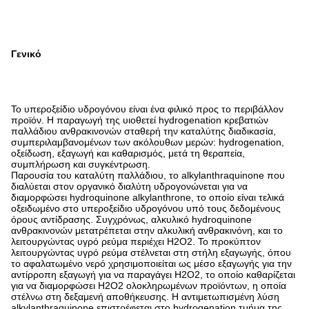
Γενικό
Το υπεροξείδιο υδρογόνου είναι ένα φιλικό προς το περιβάλλον
προϊόν. Η παραγωγή της υιοθετεί hydrogenation κρεβατιών
παλλάδιου ανθρακινονών σταθερή την καταλύτης διαδικασία,
συμπεριλαμβανομένων των ακόλουθων μερών: hydrogenation,
οξείδωση, εξαγωγή και καθαρισμός, μετά τη θεραπεία,
συμπλήρωση και συγκέντρωση.
Παρουσία του καταλύτη παλλάδιου, το alkylanthraquinone που
διαλύεται στον οργανικό διαλύτη υδρογονώνεται για να
διαμορφώσει hydroquinone alkylanthrone, το οποίο είναι τελικά
οξειδωμένο στο υπεροξείδιο υδρογόνου υπό τους δεδομένους
όρους αντίδρασης. Συγχρόνως, αλκυλικό hydroquinone
ανθρακινονών μετατρέπεται στην αλκυλική ανθρακινόνη, και το
λειτουργώντας υγρό ρεύμα περιέχει H2O2. Το προκύπτον
λειτουργώντας υγρό ρεύμα στέλνεται στη στήλη εξαγωγής, όπου
το αφαλατωμένο νερό χρησιμοποιείται ως μέσο εξαγωγής για την
αντίρροπη εξαγωγή για να παραγάγει H2O2, το οποίο καθαρίζεται
για να διαμορφώσει H2O2 ολοκληρωμένων προϊόντων, η οποία
στέλνω στη δεξαμενή αποθήκευσης. Η αντιμετωπισμένη λύση
alkylanthraquinone επιστρέφεται στο hydrogenation τμήμα της