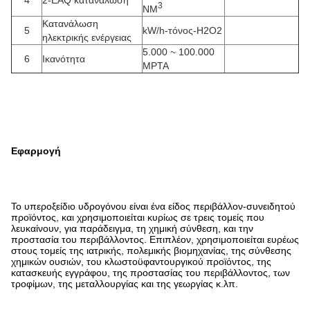
3
NM
Κατανάλωση
5
kW/h-τόνος-H2O2
ηλεκτρικής ενέργειας
5.000 ~ 100.000
6
Ικανότητα
MPTA
Εφαρμογή
Το υπεροξείδιο υδρογόνου είναι ένα είδος περιβάλλον-συνειδητού
προϊόντος, και χρησιμοποιείται κυρίως σε τρεις τομείς που
λευκαίνουν, για παράδειγμα, τη χημική σύνθεση, και την
προστασία του περιβάλλοντος. Επιπλέον, χρησιμοποιείται ευρέως
στους τομείς της ιατρικής, πολεμικής βιομηχανίας, της σύνθεσης
χημικών ουσιών, του κλωστοϋφαντουργικού προϊόντος, της
κατασκευής εγγράφου, της προστασίας του περιβάλλοντος, των
τροφίμων, της μεταλλουργίας και της γεωργίας κ.λπ.