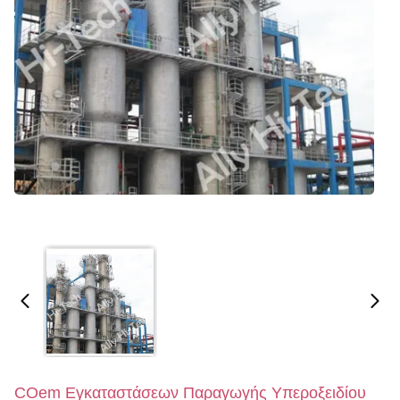
COem Εγκαταστάσεων Παραγωγής Υπεροξειδίου