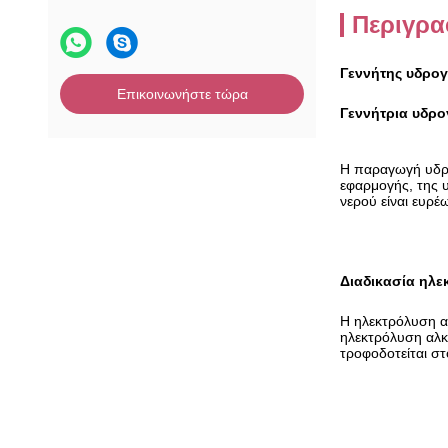
Περιγρα
Γεννήτης υδρογ
Επικοινωνήστε τώρα
Γεννήτρια υδρ
Η παραγωγή υδρο
εφαρμογής, της 
νερού είναι ευρέ
Διαδικασία ηλε
Η ηλεκτρόλυση α
ηλεκτρόλυση αλκα
τροφοδοτείται στ