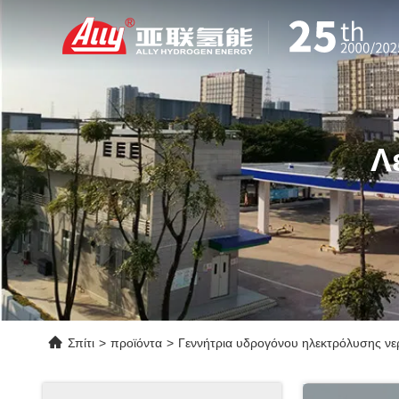
Λ
Σπίτι
>
προϊόντα
>
Γεννήτρια υδρογόνου ηλεκτρόλυσης νε