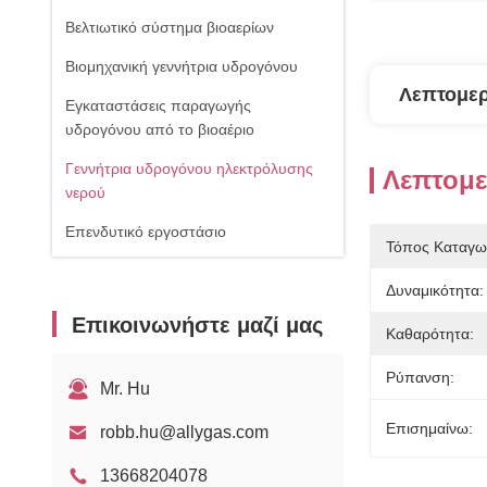
Βελτιωτικό σύστημα βιοαερίων
Βιομηχανική γεννήτρια υδρογόνου
Λεπτομερ
Εγκαταστάσεις παραγωγής
υδρογόνου από το βιοαέριο
Γεννήτρια υδρογόνου ηλεκτρόλυσης
Λεπτομε
νερού
Επενδυτικό εργοστάσιο
Τόπος Καταγω
Δυναμικότητα:
Επικοινωνήστε μαζί μας
Καθαρότητα:
Ρύπανση:
Mr. Hu
Επισημαίνω:
robb.hu@allygas.com
13668204078