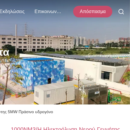
Εκδηλώσεις
Επικοινωνήστε Μαζί Μας
Απόσπασμα
τα
ύτης 5MW Πράσινο υδρογόνο
1000NM3/H Ηλεκτρόλυση Νερού Γεννήτης