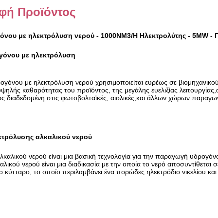
φή Προϊόντος
όνου με ηλεκτρόλυση νερού - 1000NM3/H Ηλεκτρολύτης - 5MW - Π
ογόνου με ηλεκτρόλυση
γόνου με ηλεκτρόλυση νερού χρησιμοποιείται ευρέως σε βιομηχανικούς,
υψηλής καθαρότητας του προϊόντος, της μεγάλης ευελιξίας λειτουργ
ως διαδεδομένη στις φωτοβολταϊκές, αιολικές,και άλλων χώρων παραγω
κτρόλυσης αλκαλικού νερού
λκαλικού νερού είναι μια βασική τεχνολογία για την παραγωγή υδρογόν
λικού νερού είναι μια διαδικασία με την οποία το νερό αποσυντίθεται 
ο κύτταρο, το οποίο περιλαμβάνει ένα πορώδες ηλεκτρόδιο νικελίου και