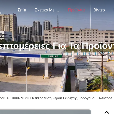
Σπίτι
Σχετικά Με Εμάς
Προϊόντα
Βίντεο
επτομέρειες Για Τα Προϊόν
ρού
>
1000NM3/H Ηλεκτρόλυση νερού Γεννήτης υδρογόνου Ηλεκτρολ