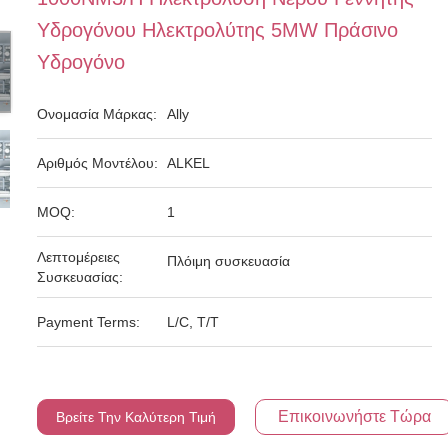
Υδρογόνου Ηλεκτρολύτης 5MW Πράσινο
Υδρογόνο
Ονομασία Μάρκας:
Ally
Αριθμός Μοντέλου:
ALKEL
MOQ:
1
Λεπτομέρειες
Πλόιμη συσκευασία
Συσκευασίας:
Payment Terms:
L/C, T/T
Επικοινωνήστε Τώρα
Βρείτε Την Καλύτερη Τιμή