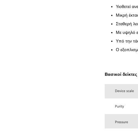
Υιοθετεί α
Μικρή έκτα
Σταθερή λε
Με υψηλό ε
Υπό την τά
Ο εξοπλισμό
Βασικοί δείκτε