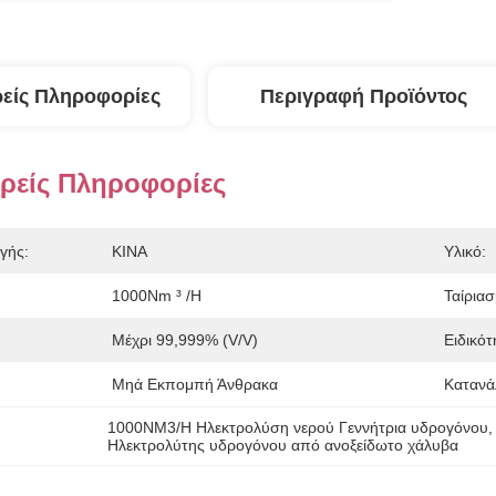
είς Πληροφορίες
Περιγραφή Προϊόντος
ρείς Πληροφορίες
γής:
ΚΙΝΑ
Υλικό:
1000Nm ³ /h
Ταίριασ
Μέχρι 99,999% (v/v)
Ειδικότ
Μηά Εκπομπή Άνθρακα
Κατανά
1000NM3/H Ηλεκτρολύση νερού Γεννήτρια υδρογόνου
,
Ηλεκτρολύτης υδρογόνου από ανοξείδωτο χάλυβα