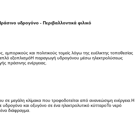
ράσινο υδρογόνο - Περιβαλλοντικά φιλικό
 εμπορικούς και πολιτικούς τομείς λόγω της ευέλικτης τοποθεσίας
ίας,απλό εξοπλισμόΗ παραγωγή υδρογόνου μέσω ηλεκτρολύσεως
γής πράσινης ενέργειας.
ου σε μεγάλη κλίμακα που τροφοδοτείται από ανανεώσιμη ενέργεια.Η
σε υδρογόνο και οξυγόνο σε ένα ηλεκτρολυτικό κύτταροΤο νερό
 ένα διάφραγμα.